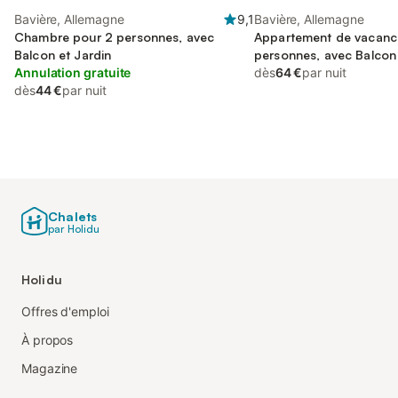
Bavière, Allemagne
9,1
Bavière, Allemagne
Chambre pour 2 personnes, avec
Appartement de vacanc
Balcon et Jardin
personnes, avec Balcon 
Annulation gratuite
Balcon/Terrasse et Sau
dès
64 €
par nuit
dès
44 €
par nuit
Chalets
par Holidu
Holidu
Offres d'emploi
À propos
Magazine