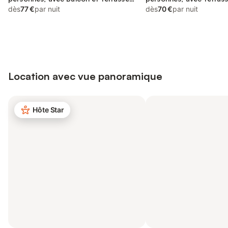
ainsi que Jardin et Vue
dès
77 €
par nuit
dès
70 €
par nuit
Location avec vue panoramique
Hôte Star